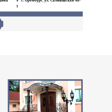
ьдина
г. Оренбург, ул. Салмышская 48-
1