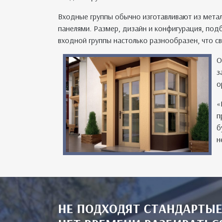
Входные группы обычно изготавливают из мета
панелями. Размер, дизайн и конфигурация, под
входной группы настолько разнообразен, что с
О
з
о
«
п
б
н
НЕ ПОДХОДЯТ СТАНДАРТЫЕ