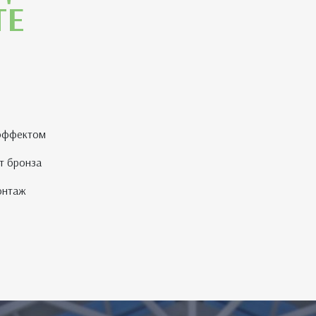
ТЕ
 эффектом
т бронза
монтаж