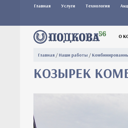
Главная
Услуги
Технология
Акц
О К
Главная
/
Наши работы
/
Комбинированн
КОЗЫРЕК КОМ